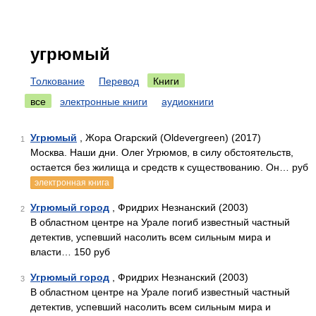
угрюмый
Толкование
Перевод
Книги
все
электронные книги
аудиокниги
Угрюмый
, Жора Огарский (Oldevergreen) (2017)
1
Москва. Наши дни. Олег Угрюмов, в силу обстоятельств,
остается без жилища и средств к существованию. Он… руб
электронная книга
Угрюмый город
, Фридрих Незнанский (2003)
2
В областном центре на Урале погиб известный частный
детектив, успевший насолить всем сильным мира и
власти… 150 руб
Угрюмый город
, Фридрих Незнанский (2003)
3
В областном центре на Урале погиб известный частный
детектив, успевший насолить всем сильным мира и