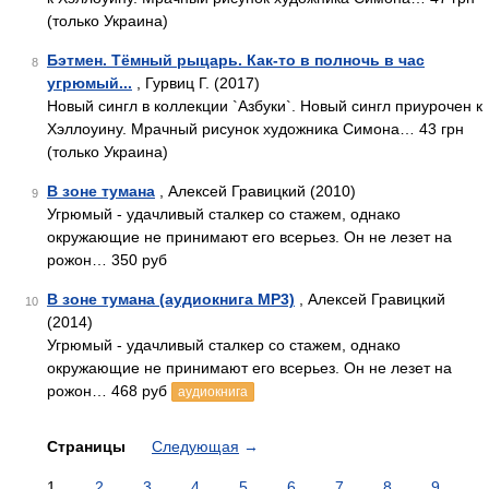
(только Украина)
Бэтмен. Тёмный рыцарь. Как-то в полночь в час
8
угрюмый...
, Гурвиц Г. (2017)
Новый сингл в коллекции `Азбуки`. Новый сингл приурочен к
Хэллоуину. Мрачный рисунок художника Симона… 43 грн
(только Украина)
В зоне тумана
, Алексей Гравицкий (2010)
9
Угрюмый - удачливый сталкер со стажем, однако
окружающие не принимают его всерьез. Он не лезет на
рожон… 350 руб
В зоне тумана (аудиокнига MP3)
, Алексей Гравицкий
10
(2014)
Угрюмый - удачливый сталкер со стажем, однако
окружающие не принимают его всерьез. Он не лезет на
рожон… 468 руб
аудиокнига
Страницы
Следующая
→
1
2
3
4
5
6
7
8
9