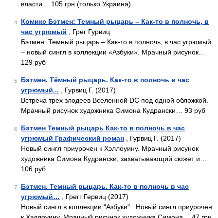
власти… 105 грн (только Украина)
Комикс Бэтмен: Темный рыцарь – Как-то в полночь, в
4
час угрюмый
, Грег Гурвиц
Бэтмен: Темный рыцарь – Как-то в полночь, в час угрюмый
– новый сингл в коллекции «Азбуки». Мрачный рисунок…
129 руб
Бэтмен. Тёмный рыцарь. Как-то в полночь в час
5
угрюмый...
, Гурвиц Г. (2017)
Встреча трех злодеев Вселенной DC под одной обложкой.
Мрачный рисунок художника Симона Кудрански… 93 руб
Бэтмен Темный рыцарь Как-то в полночь в час
6
угрюмый Графический роман
, Гурвиц Г. (2017)
Новый сингл приурочен к Хэллоуину. Мрачный рисунок
художника Симона Кудрански, захватывающий сюжет и…
106 руб
Бэтмен. Темный рыцарь. Как-то в полночь в час
7
угрюмый…
, Грегг Гервиц (2017)
Новый сингл в коллекции "Азбуки" . Новый сингл приурочен
к Хэллоуину. Мрачный рисунок художника Симона… 47 грн